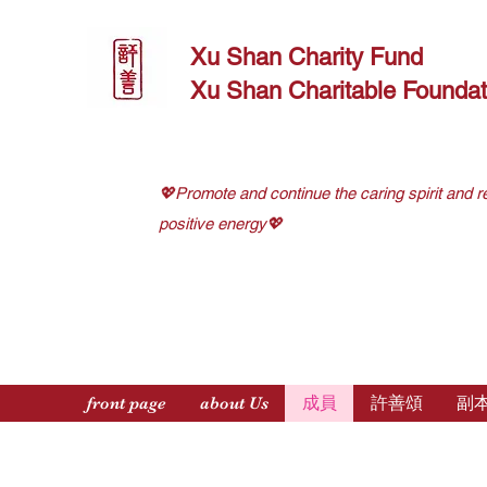
Xu Shan Charity Fund
Xu Shan Charitable Foundat
💖Promote and continue the caring spirit and r
positive energy💖
front page
about Us
成員
許善頌
副本