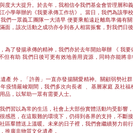
與度大大提升。於去年，我相信令我們基金會管理層和
江小學舉辦的《我要承傳工作坊》。當日，我們為該學
我們一眾義工團隊一大清早 便要乘船遠赴離島準備有
滿面，該次活動之成功亦令到各人相當振奮，對我們日
，為了發揚承傳的精神，我們亦於去年開始舉辦 《 我要
舉不但有助 我們日後可更有效地善用資源，同時亦能將
遺產 外，「許善」一直亦發揚關愛精神。關顧弱勢社
年疫情嚴峻期間，我們多次向長者 ﹑ 基層家庭 及社福
用品，以幫助一眾有需要人士。
我們習以為常的生活，社會上大部份實體活動均受影響
很感恩，在這艱難的環境下，仍得到各界的支持，不斷
社區羣體送上溫暖。未來的日子裡，我們會繼續努力前
，推廣非物質文化遺產，