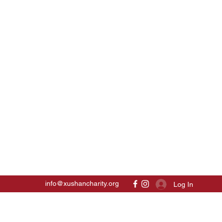
info@xushancharity.org
Log In