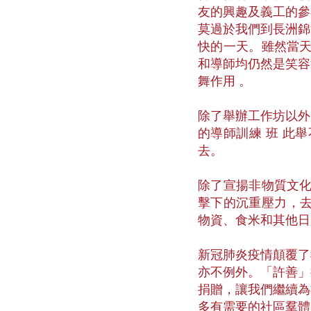
友的興趣及義工的參
莫過於我們到長洲錦
快的一天。雖然當天
和導師均仍然是笑容
舞作用 。
除了舉辦工作坊以外
的導師訓練 班 此
去。
除了宣揚非物質文化
擊下的沉重壓力，去
物資、食米和其他日
新冠肺炎疫情顛覆了
亦不例外。「許善」
捐贈，讓我們繼續為
多有需要的社區羣體