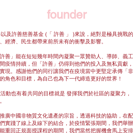
founder
港以及許善慈善基金 (「 許善 」 )來說，絕對是極具挑
、經濟、民生都帶來前所未有的衝擊及影響。
許善」能在短短幾年時間內凝聚一眾贊助人、導師、義
間疫情持續，但「許善」仍得到他們的投入及無私貢獻
實現。感謝他們的同行讓我們在疫境當中更堅定承傳「
的角色和目標，為自己也為下一代締造更好的世界！
活動也有着共同的目標就是 發揮我們於社區的凝聚力，
。
推廣中國非物質文化遺產的宗旨，透過科技的協助，在
們實踐了線上及線下的結合，於疫情緊張期間，我們舉
能重回正規面授課程的期間，我們當然把握機會馬上安