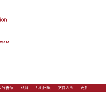
ion
elease
 許善頌
成員
活動回顧
支持方法
更多