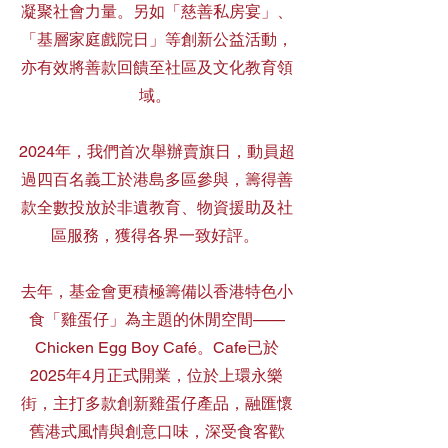
凝聚社會力量。另如「慈善私房宴」、
「基層家庭戲院日」等創新公益活動，
亦有效將善款回饋至社區及文化教育領
域。
2024年，我們首次舉辦賣旗日，動員超
過四百名義工於港島多區參與，籌得善
款全數投放於非遺教育、物資援助及社
區服務，獲得各界一致好評。
去年，基金會更積極籌備以香港特色小
食「雞蛋仔」為主題的休閒空間——
Chicken Egg Boy Café。Cafe已於
2025年4月正式開業，位於上環永樂
街，主打多款創新雞蛋仔產品，融匯懷
舊港式風情與創意口味，深受食客歡