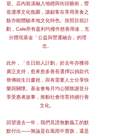
迎。店內裝潢融入地標與街頭藝術，營
造濃厚文化氛圍，讓顧客在享用美食之
餘亦能體驗本地文化特色。按照目前計
劃，Cafe所有盈利均撥作慈善用途，充
分體現基金「公益與營運融合」的理
念。
此外，「生日助人計劃」於去年亦獲得
廣泛支持，愈來愈多善長選擇以捐款代
替傳統生日慶祝，與有需要人士分享快
樂與關懷。基金會每月均公開致謝並分
享受惠者故事，推動社會培育持續行善
文化。
回望過去一年，我們見證無數義工的默
默付出——無論是在風雨中賣旗，還是