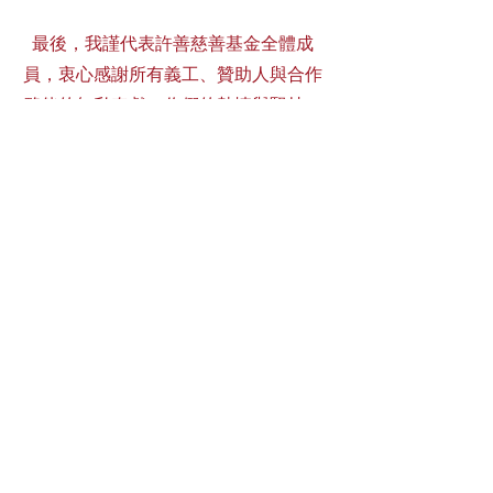
最後，我謹代表許善慈善基金全體成
員，衷心感謝所有義工、贊助人與合作
夥伴的無私奉獻。你們的熱情與堅持，
是推動基金持續進步的最大原動力。讓
我們繼續攜手前行，薪火相傳，共同為
香港注入更多溫暖與力量。
許善慈善基金主席
呂宗熾
2025年9月