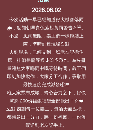
2026.08.02
今次活動一早已經知道好大機會落雨
🌧️，點知朝早真係落起黃雨警告⚠️☔。
不過，風雨無阻，義工們一樣輕裝上
陣，準時到達現場💪🏻
去到現場，已經見到一班老友記擔住
遮、排晒長龍等候👴🏻👵🏻☂️。為咗盡
量縮短大家喺雨中嘅等待時間，義工們
即刻加快動作，大家分工合作，爭取用
最快速度完成派發📦🍱
喺大家眾志成城，齊心合力之下，好快
就將 200份福飯福袋全部派出！🎉❤️
🙏🏻 感謝每一位義工，無論天氣點樣，
都願意出一分力，將一份福氣、一份溫
暖送到老友記手上。