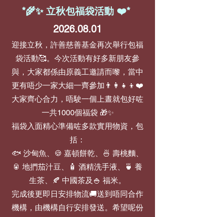
*🌾✨ 立秋包福袋活動 ❤️*
2026.08.01
迎接立秋，許善慈善基金再次舉行包福
袋活動🥰。今次活動有好多新朋友參
與，大家都係由原義工邀請而嚟，當中
更有唔少一家大細一齊參加👨‍👩‍👧‍👦❤️
大家齊心合力，唔駛一個上晝就包好咗
一共1000個福袋 🎁✨
福袋入面精心準備咗多款實用物資，包
括：
🐟 沙甸魚、🍪 嘉頓餅乾、🍜 壽桃麵、
🥫 地捫茄汁豆、🧴 酒精洗手液、🍵 養
生茶、🍂 中國茶及🍚 福米。
完成後更即日安排物流🚚送到唔同合作
機構，由機構自行安排發送。希望呢份