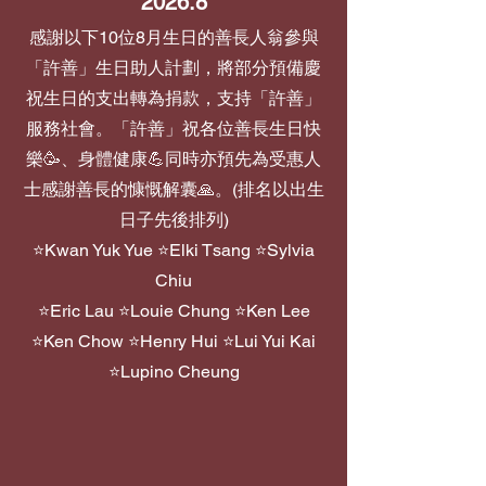
2026.8
感謝以下10位8月生日的善長人翁參與
「許善」生日助人計劃，將部分預備慶
祝生日的支出轉為捐款，支持「許善」
服務社會。「許善」祝各位善長生日快
樂🥳、身體健康💪同時亦預先為受惠人
士感謝善長的慷慨解囊🙏。(排名以出生
日子先後排列)
⭐Kwan Yuk Yue ⭐Elki Tsang ⭐Sylvia
Chiu
⭐Eric Lau ⭐Louie Chung ⭐Ken Lee
⭐Ken Chow ⭐Henry Hui ⭐Lui Yui Kai
⭐Lupino Cheung