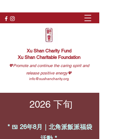
Xu Shan Charity Fund
Xu Shan Charitable Foundation
💖Promote and continue the caring spirit and
release positive energy💖
info@xushancharity.org
2026 下旬
* 🍱 26年8月｜北角派飯派福袋
活動 *