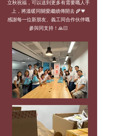
立秋祝福，可以送到更多有需要嘅人手
上，將溫暖同關愛繼續傳開去 🌾💗
感謝每一位新朋友、義工同合作伙伴嘅
參與同支持！🙏🏻