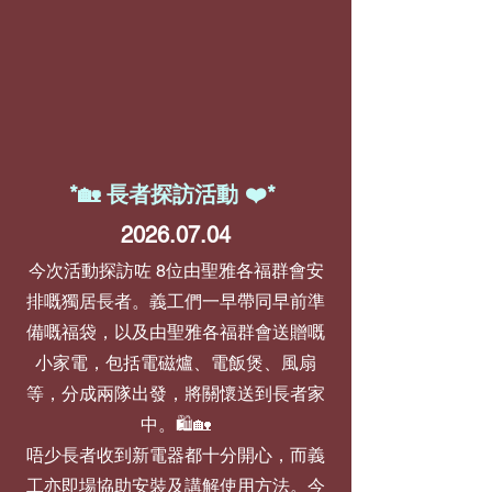
*🏡 長者探訪活動 ❤️*
2026.07.04
今次活動探訪咗 8位由聖雅各福群會安
排嘅獨居長者。義工們一早帶同早前準
備嘅福袋，以及由聖雅各福群會送贈嘅
小家電，包括電磁爐、電飯煲、風扇
等，分成兩隊出發，將關懷送到長者家
中。🛍️🏡
唔少長者收到新電器都十分開心，而義
工亦即場協助安裝及講解使用方法。今