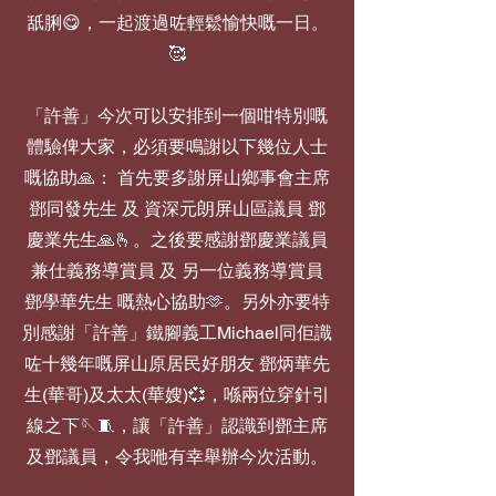
舐脷😋，一起渡過咗輕鬆愉快嘅一日。
🥰
「許善」今次可以安排到一個咁特別嘅
體驗俾大家，必須要鳴謝以下幾位人士
嘅協助🙏： 首先要多謝屏山鄉事會主席
鄧同發先生 及 資深元朗屏山區議員 鄧
慶業先生🙏🫰。之後要感謝鄧慶業議員
兼仕義務導賞員 及 另一位義務導賞員
鄧學華先生 嘅熱心協助🫶。另外亦要特
別感謝「許善」鐵腳義工Michael同佢識
咗十幾年嘅屏山原居民好朋友 鄧炳華先
生(華哥)及太太(華嫂)💞，喺兩位穿針引
線之下🪡🧵，讓「許善」認識到鄧主席
及鄧議員，令我咃有幸舉辦今次活動。