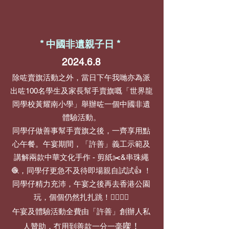
* 中國非遺親子日 *
2024.6.8
除咗賣旗活動之外，當日下午我哋亦為派
出咗100名學生及家長幫手賣旗嘅「世界龍
岡學校黃耀南小學」舉辦咗一個中國非遺
體驗活動。
同學仔做善事幫手賣旗之後，一齊享用點
心午餐。午宴期間，「許善」義工示範及
講解兩款中華文化手作 - 剪紙✂️&串珠繩
🧶，同學仔更急不及待即場親自試試👍 ！
同學仔精力充沛，午宴之後再去香港公園
玩，個個仍然扎扎跳！🏃‍♀️🏃‍♂️
午宴及體驗活動全費由「許善」創辦人私
㗎！
人贊助，冇用到善款一分一毫