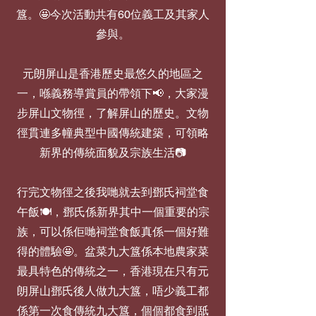
簋。🤩今次活動共有60位義工及其家人
參與。
元朗屏山是香港歷史最悠久的地區之
一，喺義務導賞員的帶領下📢，大家漫
步屏山文物徑，了解屏山的歷史。文物
徑貫連多幢典型中國傳統建築，可領略
新界的傳統面貌及宗族生活📷
行完文物徑之後我哋就去到鄧氏祠堂食
午飯🍽️，鄧氏係新界其中一個重要的宗
族，可以係佢哋祠堂食飯真係一個好難
得的體驗🤩。盆菜九大簋係本地農家菜
最具特色的傳統之一，香港現在只有元
朗屏山鄧氏後人做九大簋，唔少義工都
係第一次食傳統九大簋，個個都食到舐