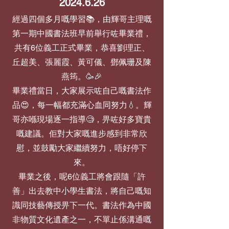
2024.6.26
經過四個多月嘅學習📚，由輝哥主理嘅
第一期中國書法班早前舉行咗畢業禮，
共有6位義工正式畢業，恭喜劉理正、
丘超美、張麗霞、黃可儀、鄧佩珊及陳
燕筠。🥳🎉
畢業禮當日，大家展示咗自己嘅書法作
品😍，每一幅都充滿心血同努力💧。輝
哥亦喺現場逐一指導🧐，畀咗好多寶貴
嘅建議。佢對大家嘅進步感到非常欣
慰，並鼓勵大家繼續努力，唔好停下
來。
畢業之後，呢6位義工將會跟隨「許
善」出去教中小學生書法，將自己嘅知
識同技藝傳授畀下一代。書法作為中國
非物質文化遺產之一，不單止係溝通嘅