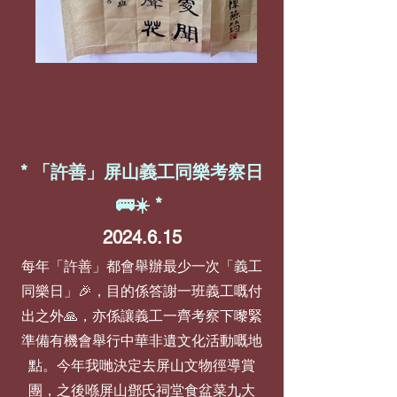
* 「許善」屏山義工同樂考察日
🚌☀️ *
2024.6.15
每年「許善」都會舉辦最少一次「義工
同樂日」🎉，目的係答謝一班義工嘅付
出之外🙏，亦係讓義工一齊考察下嚟緊
準備有機會舉行中華非遺文化活動嘅地
點。今年我哋決定去屏山文物徑導賞
團，之後喺屏山鄧氏祠堂食盆菜九大