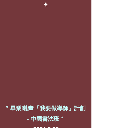
🎥
* 畢業喇🎓「我要做導師」計劃
- 中國書法班 *