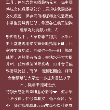
工具，仲包含豐富嘅藝術元素，係中國
傳統文化嘅重要部分，展現咗我國藝術
文化底蘊。保存同傳播呢種文化遺產係
非常重要嘅責任🧐，希望各位義工能夠
繼續為此貢獻力量。💪
學習過程中，大家都非常認真，不單止
要上堂喺現場接受輝哥嘅指導👨‍🏫，回
家仲要做功課。同學們一筆一劃，勤奮
練習，終於學有所成，書法水平大大提
升🆙。雖然呢個係畢業禮，但其實唔係
學習嘅終結，而係一個新嘅開始。輝哥
會繼續幫助大家進一步提升書法水平
📈，持續學習同進步。
特別要感謝輝哥嘅悉心教導❤️，佢唔單
止唔收費，仲傾囊相授，毫不保留。另
外，提供場地嘅Susan亦係今次計劃成