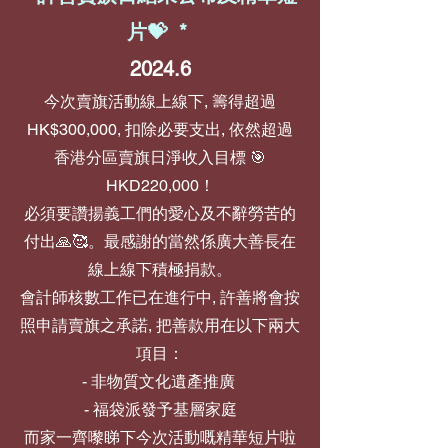
片💝 *
2024.6
今次賣旗活動線上線下, 籌得超過
HK$300,000, 扣除必要支出, 依然超過
香港分區賣旗日淨收入目標 🎯
HKD220,000！
必須要讚揚義工們的愛心及不辭勞苦的
付出🙏🥰。最感謝的當然係廣大善長在
線上線下積極捐款。
會計師核數工作已在進行中, 許善將會按
照申請賣旗之承諾, 把善款用在以下兩大
項目：
- 非物質文化遺產推廣
- 福袋派發予基層家庭
而家一齊嚟睇下今次活動嘅精華短片啦