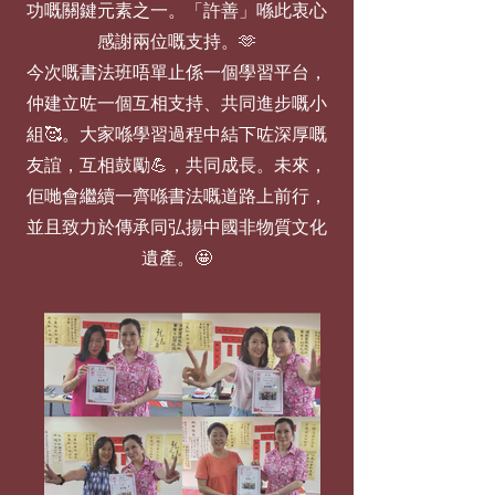
功嘅關鍵元素之一。「許善」喺此衷心
感謝兩位嘅支持。🫶
今次嘅書法班唔單止係一個學習平台，
仲建立咗一個互相支持、共同進步嘅小
組🥰。大家喺學習過程中結下咗深厚嘅
友誼，互相鼓勵💪，共同成長。未來，
佢哋會繼續一齊喺書法嘅道路上前行，
並且致力於傳承同弘揚中國非物質文化
遺產。🤩