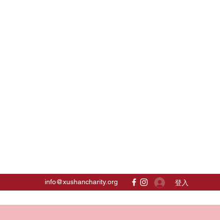
info@xushancharity.org
登入