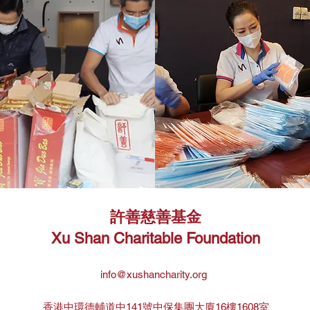
許善慈善基金
Xu Shan Charitable Foundation
info@xushancharity.org
香港中環德輔道中141號中保集團大廈16樓1608室