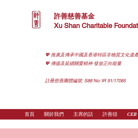
許善慈善基金
Xu Shan Charitable Foundat
💖 推廣及傳承中國及香港特區非物質文化遺
💖 傳揚及延續關愛精神 發放正向能量
註冊慈善團體編號: S88 No: IR 91/17085
首頁
關於我們
主席的話
許善頌
CEB 